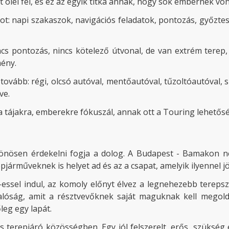
 ölel fel, és ez az egyik titka annak, hogy sok embernek vo
ot: napi szakaszok, navigációs feladatok, pontozás, győzte
ncs pontozás, nincs kötelező útvonal, de van extrém tere
ény.
zi tovább: régi, olcsó autóval, mentőautóval, tűzoltóautóval,
ve.
 tájakra, emberekre fókuszál, annak ott a Touring lehetősé
lönösen érdekelni fogja a dolog. A Budapest - Bamakon n
épjárműveknek is helyet ad és az a csapat, amelyik ilyennel 
-essel indul, az komoly előnyt élvez a legnehezebb terep
lóság, amit a résztvevőknek saját maguknak kell megoldan
leg egy lapát.
s terepjáró közösségben. Egy jól felszerelt, erős, szükség