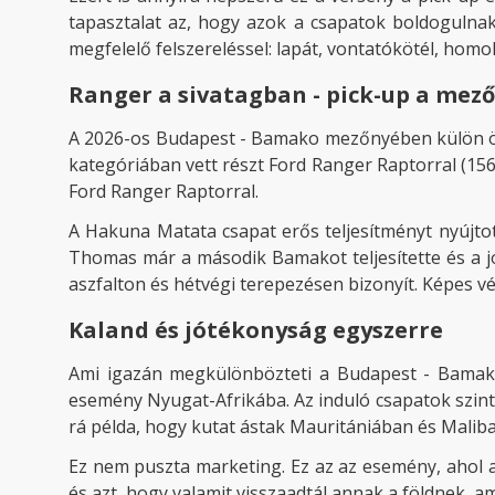
tapasztalat az, hogy azok a csapatok boldogulnak 
megfelelő felszereléssel: lapát, vontatókötél, homok
Ranger a sivatagban - pick-up a mez
A 2026-os Budapest - Bamako mezőnyében külön örö
kategóriában vett részt Ford Ranger Raptorral (15
Ford Ranger Raptorral.
A Hakuna Matata csapat erős teljesítményt nyújto
Thomas már a második Bamakot teljesítette és a jó
aszfalton és hétvégi terepezésen bizonyít. Képes v
Kaland és jótékonyság egyszerre
Ami igazán megkülönbözteti a Budapest - Bamakot
esemény Nyugat-Afrikába. Az induló csapatok szinte
rá példa, hogy kutat ástak Mauritániában és Maliba
Ez nem puszta marketing. Ez az az esemény, ahol a
és azt, hogy valamit visszaadtál annak a földnek, am