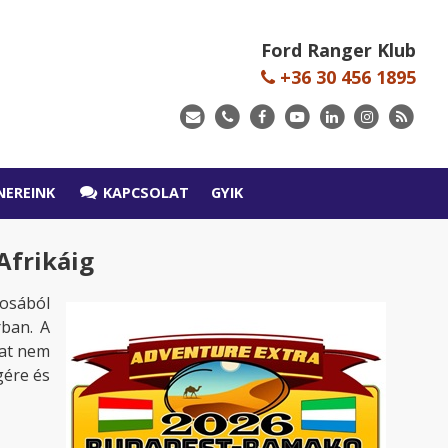
Ford Ranger Klub
+36 30 456 1895
NEREINK
KAPCSOLAT
GYIK
Afrikáig
rosából
rban. A
kat nem
gére és