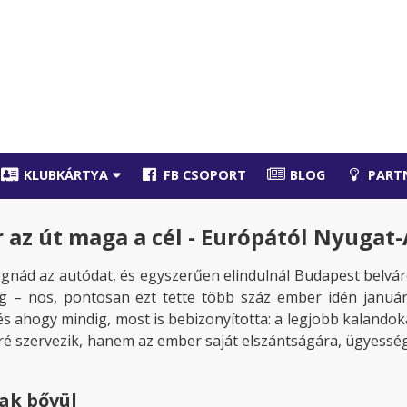
KLUBKÁRTYA
FB CSOPORT
BLOG
PART
az út maga a cél - Európától Nyugat-
ognád az autódat, és egyszerűen elindulnál Budapest belvá
g – nos, pontosan ezt tette több száz ember idén januá
 és ahogy mindig, most is bebizonyította: a legjobb kalando
ré szervezik, hanem az ember saját elszántságára, ügyessé
sak bővül