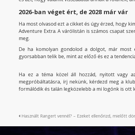
2026-ban véget ért, de 2028 már vár
Ha most olvasod ezt a cikket és úgy érzed, hogy kim
Adventure Extra. A várólistán is számos csapat sz
meg.
De ha komolyan gondolod a dolgot, már most érd
gyorsabban telik be, mint az előző és ez a tendenc
Ha ez a téma közel áll hozzád, nyitott vagy az
megpróbáltatásra, írj nekünk, kérdezd meg a klu
formálódik és talán legközelebb a mi logónk is ott 
Használt Rangert vennél? – Ezeket ellenőrizd, mielőtt dö