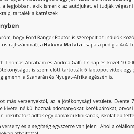
a legjobban, akik ismerik az autójukat, el tudják végezni
talp, tartalék alkatrészek.
őnyben
m, hogy Ford Ranger Raptor is szerepelt az indulók közöt
6-os rajtszámmal), a
Hakuna Matata
csapata pedig a 4x4 To
tt: Thomas Abraham és Andrea Galfi 17 nap és közel 10 00
tékonyságot is szem előtt tartották: 6 laptopot vittek egy
égigmenni a Szaharán és Nyugat-Afrika egészén is.
 más versenyektől, az a jótékonysági vetülete. Évente 70
 kivétel nélkül hoznak adományokat: kerékpárokat, orvosi f
n, inkubátort adtak egy bamakoi klinikának, iskolát építet
 verseny és a segítség egyszerre van jelen. Ahol a célállom
elyen áthajtottál.