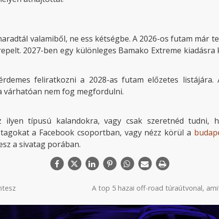
aradtál valamiből, ne ess kétségbe. A 2026-os futam már telj
erepelt. 2027-ben egy különleges Bamako Extreme kiadásra ke
emes feliratkozni a 2028-as futam előzetes listájára.
ia várhatóan nem fog megfordulni.
 ilyen típusú kalandokra, vagy csak szeretnéd tudni, h
btagokat a Facebook csoportban, vagy nézz körül a
budap
lesz a sivatag porában.
ntesz
A top 5 hazai off-road túraútvonal, ami