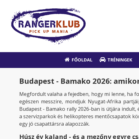
FŐOLDAL
TRÉNINGEK
Budapest - Bamako 2026: amikor 
Megfordult valaha a fejedben, hogy mi lenne, ha f
egészen messzire, mondjuk Nyugat-Afrika partjái
Budapest - Bamako rally 2026-ban is útjára indult,
a szervizparkok és helikopteres mentőcsapatok kö
egy jó csapattársra alapozzák.
Húsz év kaland - és a mezőny egyre c