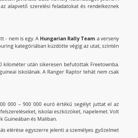
 az alapvető szerelési feladatokat és rendelkeznek
t - nem is egy. A
Hungarian Rally Team
a verseny
uring kategóriában küzdötte végig az utat, szintén
0 kilométer után sikeresen befutottak Freetownba.
 guineai iskolának. A Ranger Raptor tehát nem csak
0 000 – 900 000 euró értékű segélyt juttat el az
elszereléseket, iskolai eszközöket, napelemet. Volt
tek Guineában és Maliban.
ás elérése egyszerre jelenti a személyes győzelmet