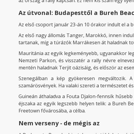
az ország a rally kapcsán. Ez nem kis szám egy ily
Az útvonal: Budapesttől a Bureh Bea
Az első csoport január 23-án 10 órakor indult el a 
Az első nagy állomás Tanger, Marokkó, innen indul 
tartanak, míg a túrázók Marrákesen át haladnak to
Mauritánia az egyik legkeményebb, ugyanakkor legs
Nemzeti Parkon, és visszatér a rally névre elneve
mentén haladnak Terjit oázisáig, és először az es
Szenegálban a kép gyökeresen megváltozik. A 
szamárösvények. Ha valaki szereti a természetet és a
Guineán áthaladva a Fouta Djalon-fennsík hűsebb l
éjszaka az egyik legszebb helyen telik: a Bureh B
Freetown fővárosába, a célba.
Nem verseny - de mégis az