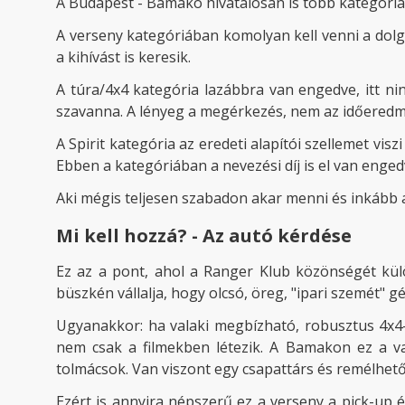
A Budapest - Bamako hivatalosan is több kategóriát
A verseny kategóriában komolyan kell venni a dolg
a kihívást is keresik.
A túra/4x4 kategória lazábbra van engedve, itt ni
szavanna. A lényeg a megérkezés, nem az időeredm
A Spirit kategória az eredeti alapítói szellemet vis
Ebben a kategóriában a nevezési díj is el van enged
Aki mégis teljesen szabadon akar menni és inkább a
Mi kell hozzá? - Az autó kérdése
Ez az a pont, ahol a Ranger Klub közönségét kü
büszkén vállalja, hogy olcsó, öreg, "ipari szemét" g
Ugyanakkor: ha valaki megbízható, robusztus 4x4
nem csak a filmekben létezik. A Bamakon ez a va
tolmácsok. Van viszont egy csapattárs és remélhető
Ezért is annyira népszerű ez a verseny a pick-up é