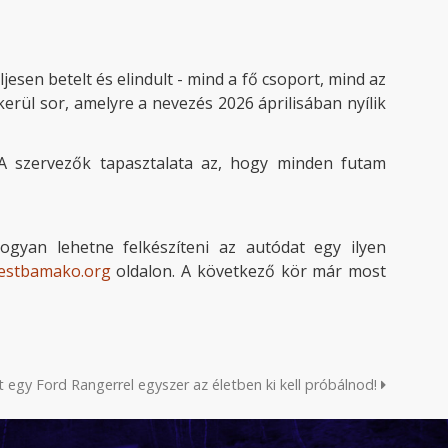
esen betelt és elindult - mind a fő csoport, mind az
rül sor, amelyre a nevezés 2026 áprilisában nyílik
 A szervezők tapasztalata az, hogy minden futam
ogyan lehetne felkészíteni az autódat egy ilyen
estbamako.org
oldalon. A következő kör már most
t egy Ford Rangerrel egyszer az életben ki kell próbálnod!