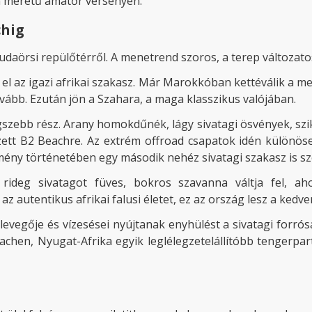
en méretű amatőr versenyen.
chig
budaörsi repülőtérről. A menetrend szoros, a terep változato
el az igazi afrikai szakasz. Már Marokkóban kettéválik a m
vább. Ezután jön a Szahara, a maga klasszikus valójában.
zebb rész. Arany homokdűnék, lágy sivatagi ösvények, szi
zett B2 Beachre. Az extrém offroad csapatok idén különös
emény történetében egy második nehéz sivatagi szakasz is 
rideg sivatagot füves, bokros szavanna váltja fel, a
z autentikus afrikai falusi életet, ez az ország lesz a kedve
evegője és vízesései nyújtanak enyhülést a sivatagi forrós
eachen, Nyugat-Afrika egyik leglélegzetelállítóbb tengerpa