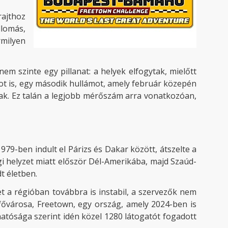
rajthoz
llomás,
rmilyen
em szinte egy pillanat: a helyek elfogytak, mielőtt
tot is, egy második hullámot, amely február közepén
ltak. Ez talán a legjobb mérőszám arra vonatkozóan,
9-ben indult el Párizs és Dakar között, átszelte a
i helyzet miatt először Dél-Amerikába, majd Szaúd-
t életben.
t a régióban továbbra is instabil, a szervezők nem
 fővárosa, Freetown, egy ország, amely 2024-ben is
hatósága szerint idén közel 1280 látogatót fogadott