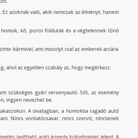
nzó.
s. Ez azoknak való, akik nemcsak az élményt, hanem
p, homok, kő, poros földutak és a végtelennek tűnő
 szinte bármivel, ami mosolyt csal az emberek arcára.
g, ahol az egyetlen szabály az, hogy megérkezz.
em szükséges gyári versenyautó. Sőt, az esemény
jön, ingyen nevezhet be.
szakaszokon. A sivatagban, a homokba ragadó autó
i. Nincs vontatócsavar, nincs szerviz, nincsenek
 esetén javítható autó komoly különbséget jelent. A