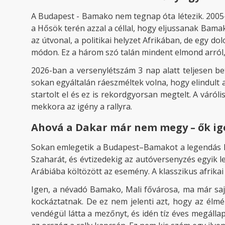
A Budapest - Bamako nem tegnap óta létezik. 2005-b
a Hősök terén azzal a céllal, hogy eljussanak Bamak
az útvonal, a politikai helyzet Afrikában, de egy do
módon. Ez a három szó talán mindent elmond arról, 
2026-ban a versenylétszám 3 nap alatt teljesen bet
sokan egyáltalán ráeszméltek volna, hogy elindult 
startolt el és ez is rekordgyorsan megtelt. A váró
mekkora az igény a rallyra.
Ahová a Dakar már nem megy – ők ig
Sokan emlegetik a Budapest–Bamakot a legendás Dak
Szaharát, és évtizedekig az autóversenyzés egyik 
Arábiába költözött az esemény. A klasszikus afrika
Igen, a névadó Bamako, Mali fővárosa, ma már sajn
kockáztatnak. De ez nem jelenti azt, hogy az élmé
vendégül látta a mezőnyt, és idén tíz éves megálla