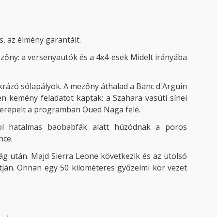
s, az élmény garantált.
ezőny: a versenyautók és a 4x4-esek Midelt irányába
krázó sólapályok. A mezőny áthalad a Banc d'Arguin
en kemény feladatot kaptak: a Szahara vasúti sínei
szerepelt a programban Oued Naga felé.
hol hatalmas baobabfák alatt húzódnak a poros
nce.
ág után. Majd Sierra Leone következik és az utolsó
rtján. Onnan egy 50 kilométeres győzelmi kör vezet