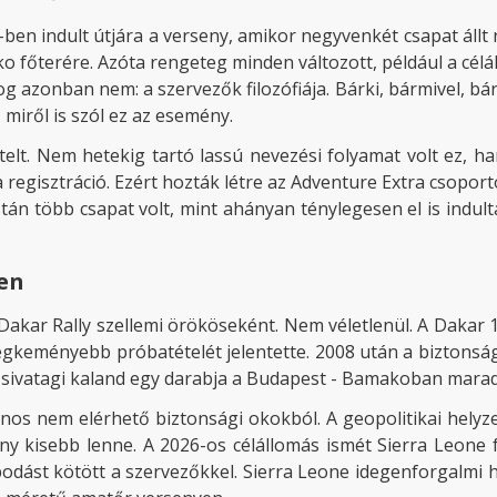
en indult útjára a verseny, amikor negyvenkét csapat állt 
o főterére. Azóta rengeteg minden változott, például a célá
log azonban nem: a szervezők filozófiája. Bárki, bármivel, bá
miről is szól ez az esemény.
elt. Nem hetekig tartó lassú nevezési folyamat volt ez, han
a regisztráció. Ezért hozták létre az Adventure Extra csopor
listán több csapat volt, mint ahányan ténylegesen el is indu
en
ar Rally szellemi örököseként. Nem véletlenül. A Dakar 197
legkeményebb próbatételét jelentette. 2008 után a biztonság
i sivatagi kaland egy darabja a Budapest - Bamakoban marad
os nem elérhető biztonsági okokból. A geopolitikai helyze
ny kisebb lenne. A 2026-os célállomás ismét Sierra Leone
podást kötött a szervezőkkel. Sierra Leone idegenforgalmi 