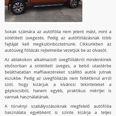
Sokak számára az autófólia nem jelent mást, mint a
sötétített üvegezés. Pedig az autófóliázásnak több
fajtáját kell megkülönböztetnünk. Cikkünkben az
autóüveg fóliázás rejtelmeibe vezetjük be az olvasót.
Az ablakokon alkalmazott üvegfóliákról mindenkinek
elsősorban a sötétített üveges, a belső utastérbe
beláthatatlan maffiavezéreket szállító autók jutnak
eszükbe. Pedig az üvegfóliázás nem feltétlenül arról
szól, hogy kizárjuk a kíváncsi tekinteteket a
gépkocsiból, hanem egyéb, praktikus miértjei is
vannak használatának.
A törvényi szabályozásoknak megfelelő autófólia
használata egyébként is szinte kizárja a teljes