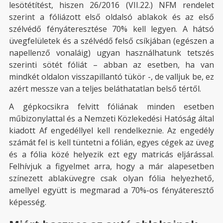
lesötétítést, hiszen 26/2016 (VII.22.) NFM rendelet
szerint a fóliázott első oldalsó ablakok és az első
szélvédő fényáteresztése 70% kell legyen. A hátsó
üvegfelületek és a szélvédő felső csíkjában (egészen a
napellenző vonaláig) ugyan használhatunk tetszés
szerinti sötét fóliát – abban az esetben, ha van
mindkét oldalon visszapillantó tükör -, de valljuk be, ez
azért messze van a teljes beláthatatlan belső tértől.
A gépkocsikra felvitt fóliának minden esetben
műbizonylattal és a Nemzeti Közlekedési Hatóság által
kiadott Af engedéllyel kell rendelkeznie. Az engedély
számát fel is kell tüntetni a fólián, egyes cégek az üveg
és a fólia közé helyezik ezt egy matricás eljárással.
Felhívjuk a figyelmet arra, hogy a már alapesetben
színezett ablaküvegre csak olyan fólia helyezhető,
amellyel együtt is megmarad a 70%-os fényáteresztő
képesség.