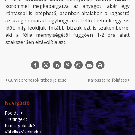
körömmel megkapargatva az anyagot, akár egy
rántással is letéphető, azonban általában a ragasztó
az üvegen marad, úgyhogy azzal eltölthetünk egy kis
időt, míg leoldjuk. Inkább bízzuk ezt is szakemberre,
aki a fólia mennyiségétől függően 1-2 óra alatt
szakszerűen eltávolítja azt.
Gumiabroncsok titkos jelzései
Karosszéria fóliázás
Navigáció
Főoldal
Tréningek
Klubtagoknak
Vállalkozásoknak