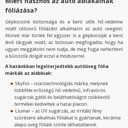
Miért hasznos az autó ablakainak
fóliázása?
Gépkocsink biztonsága és a bent ülők hő-védelme
miatt célszerű fóliázást alkalmazni az autó üvegein.
Akinek már törték fel egyszer is a gépkocsiját a bent
lévő tárgyak miatt, az biztosan megfogadta, hogy ha
ugyan meggátolni nem tudja, de meg fogja nehezíteni
a bűnözők dolgát ezzel a módszerrel.
A hazánkban legelterjedtebb autóüveg fólia
márkák az alábbiak:
SkyFol – csúcstechnológiás márka, melynek
többféle erősségű hő-védelmű, infravörös
sugárzás gátló és beláthatóságot csökkentő
termékei kedveltek a hazai piacon.
Llumar – az UV sugárzás, az irritáló fény
szűrésére alkalmas fóliákat is gyártanak, kerámia
alapú üveg fóliáik szinte láthatatlanok.