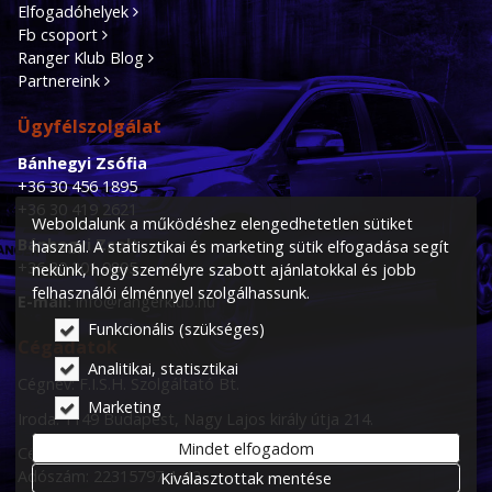
Elfogadóhelyek
Fb csoport
Ranger Klub Blog
Partnereink
Ügyfélszolgálat
Bánhegyi Zsófia
+36 30 456 1895
+36 30 419 2621
Weboldalunk a működéshez elengedhetetlen sütiket
Bánhegyi Zsolt
használ. A statisztikai és marketing sütik elfogadása segít
+36 30 201 9895
nekünk, hogy személyre szabott ajánlatokkal és jobb
felhasználói élménnyel szolgálhassunk.
E-mail:
info@rangerklub.hu
Funkcionális (szükséges)
Cégadatok
Analitikai, statisztikai
Cégnév: F.I.S.H. Szolgáltató Bt.
Marketing
Iroda: 1149 Budapest, Nagy Lajos király útja 214.
Mindet elfogadom
Cégjegyzék szám: 01-06-774991
Adószám: 22315797-1-42
Kiválasztottak mentése