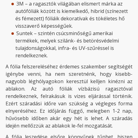
3M – a ragasztók világában elismert márka az
autófóliák között is kiemelkedő, hibrid (színezett
és fémezett) fóliáik dekoratívak és tökéletes hő
visszaverő képességűek.
Suntek – szintén csúcsminőségű amerikai
termékek, melyek szilánk- és betörésvédelmi
tulajdonságokkal, infra- és UV-szűréssel is
rendelkeznek.
A fólia felszereléséhez érdemes szakember segítségét
igénybe venni, ha nem szeretnénk, hogy kisebb-
nagyobb léghólyagokon keresztül kelljen kinézni az
ablakon. Az autó fóliák vízbázisú ragasztóval
rendelkeznek, felrakásuk is vizes eljárással történik.
Ezért száradási időre van szükség a végleges forma
elnyeréséhez. Ez időjárás függő, melegben 1-2 nap,
hűvösebb időben akár egy hét is lehet. A száradás
idején mellőzzük az ablakok le-fel mozgatását.
A fólia leszedése elsőre könnyűnek tűnhet, hiszen