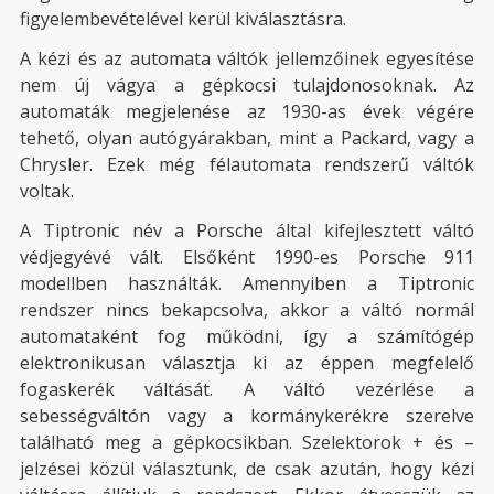
figyelembevételével kerül kiválasztásra.
A kézi és az automata váltók jellemzőinek egyesítése
nem új vágya a gépkocsi tulajdonosoknak. Az
automaták megjelenése az 1930-as évek végére
tehető, olyan autógyárakban, mint a Packard, vagy a
Chrysler. Ezek még félautomata rendszerű váltók
voltak.
A Tiptronic név a Porsche által kifejlesztett váltó
védjegyévé vált. Elsőként 1990-es Porsche 911
modellben használták. Amennyiben a Tiptronic
rendszer nincs bekapcsolva, akkor a váltó normál
automataként fog működni, így a számítógép
elektronikusan választja ki az éppen megfelelő
fogaskerék váltását. A váltó vezérlése a
sebességváltón vagy a kormánykerékre szerelve
található meg a gépkocsikban. Szelektorok + és –
jelzései közül választunk, de csak azután, hogy kézi