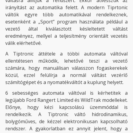
váltásra állítjuk a rendszert. Ekkor átvesszük az
irányítást az automatika felett. A modern Tiprtonic
váltók egyre több automatikával rendelkeznek,
esetenként a „Sport” program használata például a
vezető által kiválasztott késleltetett váltást
eredményez, mellyel a teljesítmény orientált vezetés
válik elérhetővé.
A Tiptronic áttétele a többi automata váltóval
ellentétesen működik, lehetővé teszi a vezető
számára, hogy manuálisan válasszon fogaskerekek
közül, ezzel felülírja a normál váltást vezérlő
számítógépet és a nyomatékváltót a kuplung helyett.
6 sebességes automata váltóval is kérhetitek a
legújabb Ford Rangert Limited és WildTrak modelleket.
Előnye, hogy kézi kapcsolású üzemmóddal is
rendelkezik. A Tiptronic váltó hidrodinamikus,
bolygóműves, de kézzel elektronikusan kapcsolható
rendszer. A gyakorlatban ez annyit jelent, hogy a