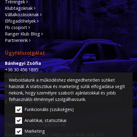
Tréningek
Klubtagoknak
Vállalkozásoknak
Elfogadóhelyek
Fb csoport
Ranger Klub Blog
Partnereink
Ügyfélszolgálat
Bánhegyi Zsófia
+36 30 456 1895
+36 30 419 2621
Weboldalunk a működéshez elengedhetetlen sütiket
Bánhegyi Zsolt
használ. A statisztikai és marketing sütik elfogadása segít
+36 30 201 9895
nekünk, hogy személyre szabott ajánlatokkal és jobb
felhasználói élménnyel szolgálhassunk.
E-mail:
info@rangerklub.hu
Funkcionális (szükséges)
Cégadatok
Analitikai, statisztikai
Cégnév: F.I.S.H. Szolgáltató Bt.
Marketing
Iroda: 1149 Budapest, Nagy Lajos király útja 214.