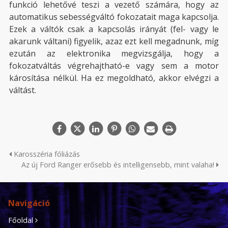
funkció lehetővé teszi a vezető számára, hogy az
automatikus sebességváltó fokozatait maga kapcsolja.
Ezek a váltók csak a kapcsolás irányát (fel- vagy le
akarunk váltani) figyelik, azaz ezt kell megadnunk, míg
ezután az elektronika megvizsgálja, hogy a
fokozatváltás végrehajtható-e vagy sem a motor
károsítása nélkül. Ha ez megoldható, akkor elvégzi a
váltást.
Karosszéria fóliázás
Az új Ford Ranger erősebb és intelligensebb, mint valaha!
Navigáció
Főoldal